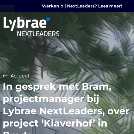
Werken bij NextLeaders? Lees meer!
Actueel
In gesprek met Bram,
projectmanager bij
Lybrae NextLeaders, over
project ‘Klaverhof’ in