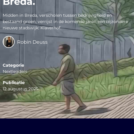
Breda.
Midden in Breda, verscholen tussen bedrijvigheid en
bestaand groen, verrijst in de komende jaren een bijzondere
nieuwe stadswijk: Klaverhof.
Robin Deuss
Categorie
Nextleaders
Publicatie
12 augustus 2025