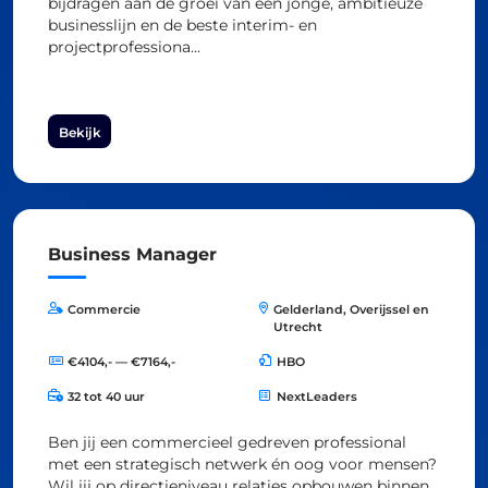
bijdragen aan de groei van een jonge, ambitieuze
businesslijn en de beste interim- en
projectprofessiona...
Bekijk
Business Manager
Commercie
Gelderland, Overijssel en
Utrecht
€4104,- — €7164,-
HBO
32 tot 40 uur
NextLeaders
Ben jij een commercieel gedreven professional
met een strategisch netwerk én oog voor mensen?
Wil jij op directieniveau relaties opbouwen binnen