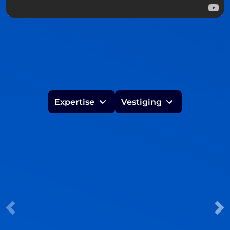
Expertise
Vestiging
Lotte Van Ingen
l.vaningen@lybrae.nl