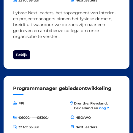
32 tot 36 uur
NextLeaders
Lybrae NextLeaders, het topsegment van interim-
en projectmanagers binnen het fysieke domein,
breidt uit waardoor we op zoek zijn naar een
gedreven en ambitieuze collega om onze
organisatie te verster...
Bekijk
Programmanager gebiedsontwikkeling
PPI
Drenthe, Flevoland,
Gelderland en
nog 7
€6000,- — €8300,-
HBO/WO
32 tot 36 uur
NextLeaders