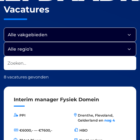
Vacatures
Filter op vakgebied
Filter op regio
Zoeken
8 vacatures gevonden
Interim manager Fysiek Domein
PPI
Drenthe, Flevoland,
Gelderland en
nog 4
€6000,- — €7600,-
HBO