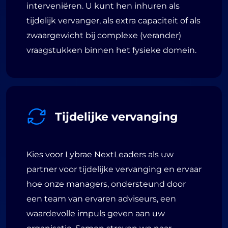
interveniëren. U kunt hen inhuren als
tijdelijk vervanger, als extra capaciteit of als
zwaargewicht bij complexe (verander)
vraagstukken binnen het fysieke domein.
Tijdelijke vervanging
Kies voor Lybrae NextLeaders als uw
partner voor tijdelijke vervanging en ervaar
welzijn.
hoe onze managers, ondersteund door
vaardigheden, maar ook op hun persoonlijke groei en
ontwikkeling van hun vakinhoudelijke kennis en
een team van ervaren adviseurs, een
ambities. Daarom richt ik me niet alleen op de
waardevolle impuls geven aan uw
professional uniek is, met eigen dromen, talenten en
achter de professional vanuit het principe dat elke