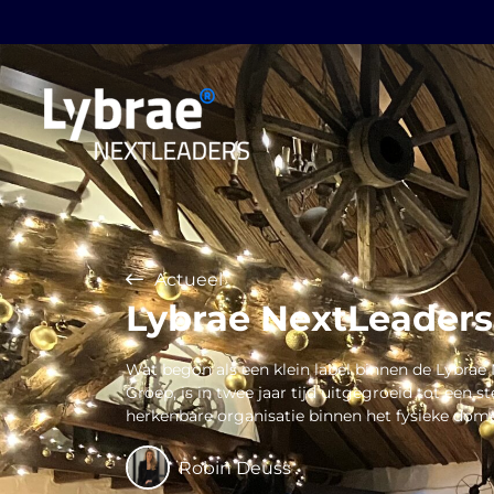
Actueel
Lybrae NextLeaders 
Wat begon als een klein label binnen de Lybrae
Groep, is in twee jaar tijd uitgegroeid tot een s
herkenbare organisatie binnen het fysieke dome
Robin Deuss