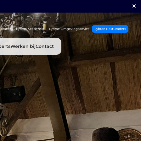
ultants
Lybrae Academie
Lybrae Omgevingsadvies
Lybrae NextLeaders
perts
Werken bij
Contact