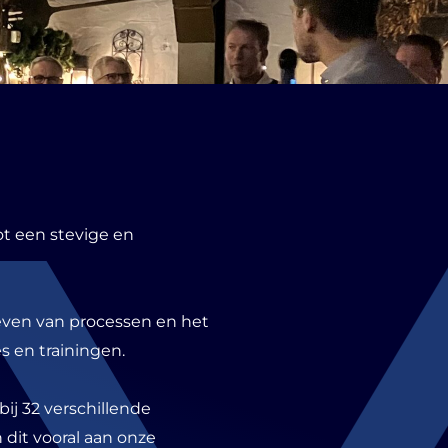
ot een stevige en
geven van processen en het
s en trainingen.
ij 32 verschillende
 dit vooral aan onze