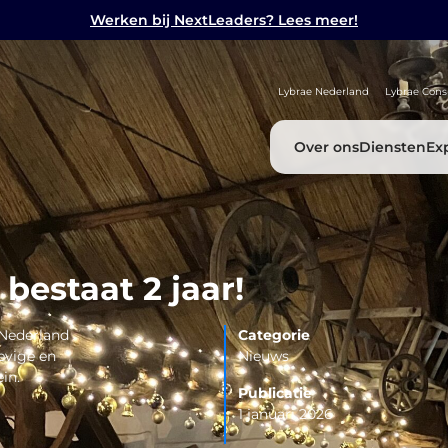
Werken bij NextLeaders? Lees meer!
Lybrae Nederland
Lybrae Cons
Over ons
Diensten
Ex
bestaat 2 jaar!
 Nederland
Categorie
tevige en
Nieuws
in.
Publicatie
1 januari 2026