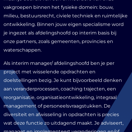
vakgroepen binnen het fysieke domein: bouw,
milieu, bestuursrecht, civiele techniek en ruimtelijke
ontwikkeling. Binnen jouw eigen specialisme word
je ingezet als afdelingshoofd op interim basis bij
onze partners, zoals gemeenten, provincies en
waterschappen.
Als interim manager/ afdelingshoofd ben je per
project met wisselende opdrachten en
doelstellingen bezig. Je kunt bijvoorbeeld denken
aan veranderprocessen, coaching trajecten, een
reorganisatie, organisatieontwikkeling, integraal
management of personeelsvraagstukken. De
diversiteit en afwisseling in opdrachten is precies
wat deze functie zo uitdagend maakt. Je adviseert,
managet en implementeert veranderingen en/of