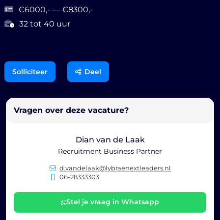
€6000,- — €8300,-
32 tot 40 uur
Solliciteer
Deel
Vragen over deze vacature?
Dian van de Laak
Recruitment Business Partner
d.vandelaak@lybraenextleaders.nl
06-28333303
Stel je vraag in Whatsapp