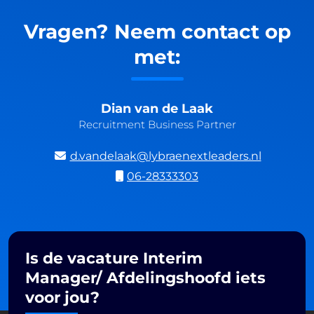
Vragen? Neem contact op
met:
Dian van de Laak
Recruitment Business Partner
d.vandelaak@lybraenextleaders.nl
06-28333303
Is de vacature Interim
Manager/ Afdelingshoofd iets
voor jou?